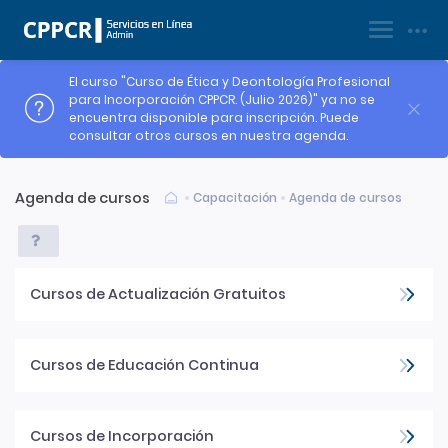
|
Registrarse
Ingresar
El curso "Curso de Ética y Deontología Profesional
para Incorporación CPPCR. (Julio 2026)" ya no se
encuentra disponible para inscripción. Puede
consultar otros cursos en nuestra agenda.
Agenda de cursos
Capacitación
Agenda de cursos
Cursos de Actualización Gratuitos
Cursos de Educación Continua
Cursos de Incorporación