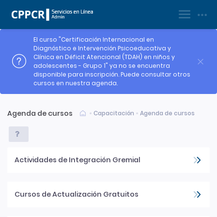
|
Registrarse
Ingresar
El curso "Certificación Internacional en
Diagnóstico e Intervención Psicoeducativa y
Clínica en Déficit Atencional (TDAH) en niños y
adolescentes - Grupo 1" ya no se encuentra
disponible para inscripción. Puede consultar otros
cursos en nuestra agenda.
Agenda de cursos
Capacitación
Agenda de cursos
Actividades de Integración Gremial
Cursos de Actualización Gratuitos