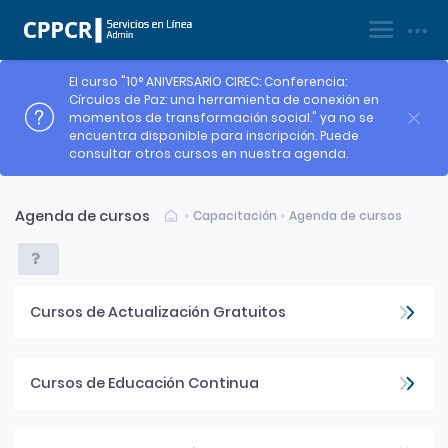
|
Registrarse
Ingresar
El curso "10° ANIVERSARIO CIREC: Conferencia:
Círculos de Paz: una herramienta de conexión en
momentos de transformación social." ya no se
encuentra disponible para inscripción. Puede
consultar otros cursos en nuestra agenda.
Agenda de cursos
Capacitación
Agenda de cursos
Cursos de Actualización Gratuitos
Cursos de Educación Continua